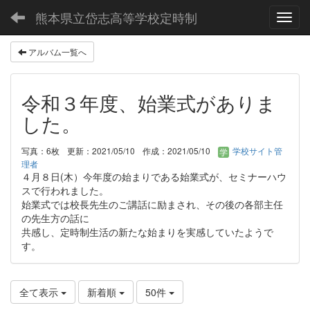
熊本県立岱志高等学校定時制
Toggl
アルバム一覧へ
令和３年度、始業式がありま
した。
写真：6枚
更新：2021/05/10
作成：2021/05/10
学校サイト管
理者
４月８日(木）今年度の始まりである始業式が、セミナーハウ
スで行われました。
始業式では校長先生のご講話に励まされ、その後の各部主任
の先生方の話に
共感し、定時制生活の新たな始まりを実感していたようで
す。
全て表示
新着順
50件