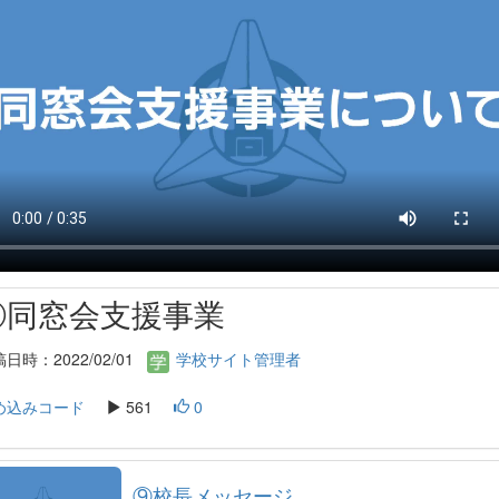
⑦同窓会支援事業
日時：2022/02/01
学校サイト管理者
め込みコード
561
0
⑨校長メッセージ