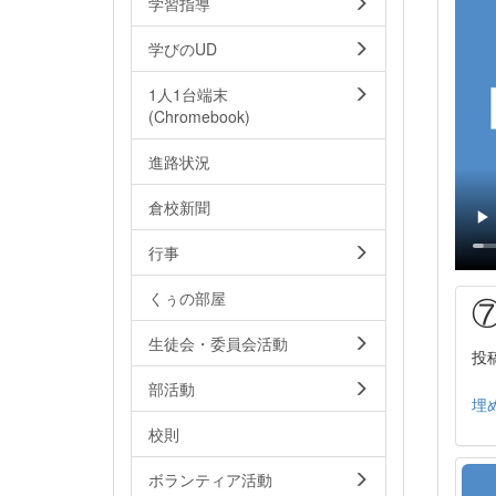
学習指導
学びのUD
1人1台端末
(Chromebook)
進路状況
倉校新聞
行事
くぅの部屋
生徒会・委員会活動
投稿
部活動
埋
校則
ボランティア活動