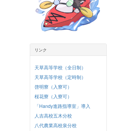
リンク
天草高等学校（全日制）
天草高等学校（定時制）
啓明寮（入寮可）
桜花寮（入寮可）
「Handy進路指導室」導入
人吉高校五木分校
八代農業高校泉分校