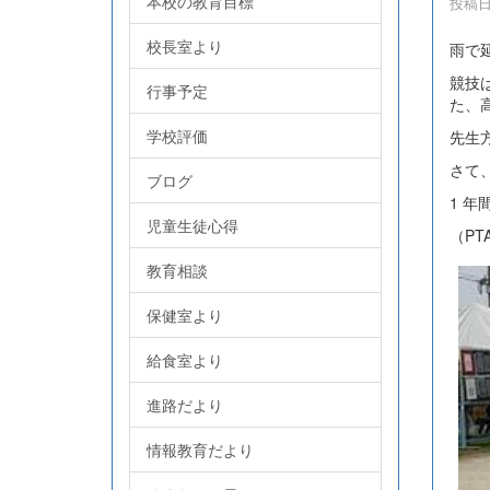
本校の教育目標
投稿日時
校長室より
雨で
競技
行事予定
た、
学校評価
先生
さて
ブログ
1 
児童生徒心得
（P
教育相談
保健室より
給食室より
進路だより
情報教育だより