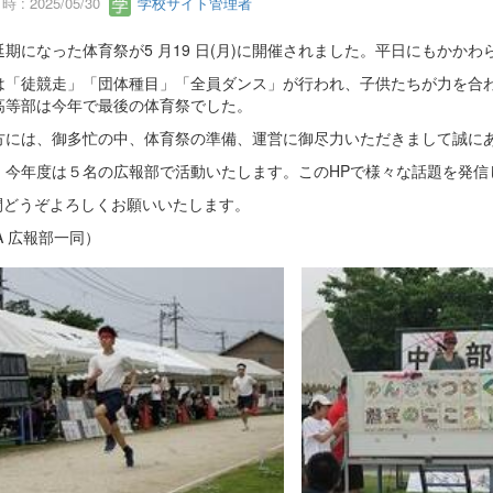
 : 2025/05/30
学校サイト管理者
延期になった体育祭が5 月19 日(月)に開催されました。平日にもかか
は「徒競走」「団体種目」「全員ダンス」が行われ、子供たちが力を合
高等部は今年で最後の体育祭でした。
方には、御多忙の中、体育祭の準備、運営に御尽力いただきまして誠に
、今年度は５名の広報部で活動いたします。このHPで様々な話題を発信
年間どうぞよろしくお願いいたします。
TA 広報部一同）