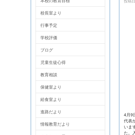
本校の教育目標
投稿日時
校長室より
行事予定
学校評価
ブログ
児童生徒心得
教育相談
保健室より
給食室より
進路だより
4月
代表
情報教育だより
いま
た。