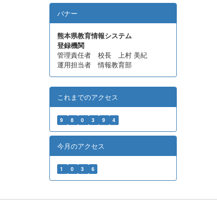
バナー
熊本県教育情報システム
登録機関
管理責任者 校長 上村 美紀
運用担当者 情報教育部
これまでのアクセス
9
8
0
3
9
4
今月のアクセス
1
0
3
6