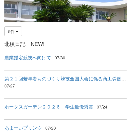
5件
北稜日記 NEW!
農業鑑定競技へ向けて
07/30
第２１回若年者ものづくり競技全国大会に係る商工労働部長表敬訪問
07/27
ホークスガーデン２０２６ 学生最優秀賞
07/24
あまーいプリン♡
07/23