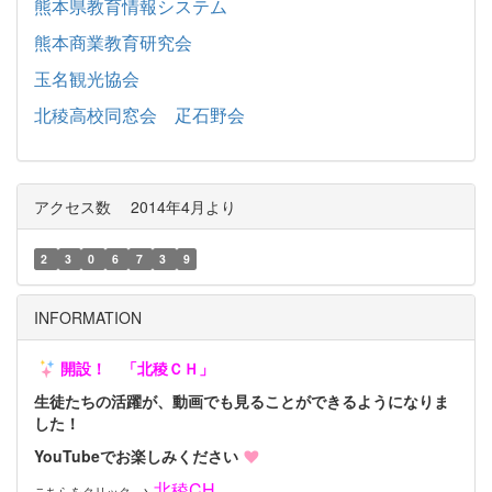
熊本県教育情報システム
熊本商業教育研究会
玉名観光協会
北稜高校同窓会 疋石野会
アクセス数 2014年4月より
2
3
0
6
7
3
9
INFORMATION
開設！ 「北稜ＣＨ」
生徒たちの活躍が、動画で
も見る
ことができるように
なりま
した！
YouTubeで
お楽しみください
北稜CH
→
こちらをクリック