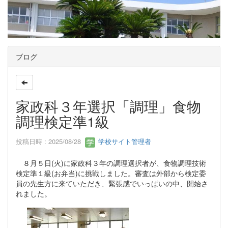
ブログ
家政科３年選択「調理」食物
調理検定準1級
投稿日時 : 2025/08/28
学校サイト管理者
８月５日(火)に家政科３年の調理選択者が、食物調理技術
検定準１級(お弁当)に挑戦しました。審査は外部から検定委
員の先生方に来ていただき、緊張感でいっぱいの中、開始さ
れました。