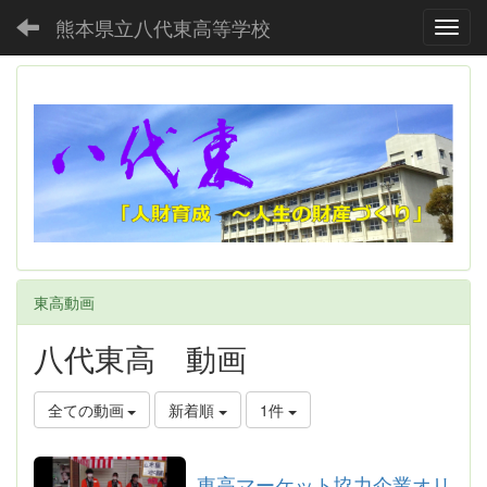
熊本県立八代東高等学校
Toggl
東高動画
八代東高 動画
全ての動画
新着順
1件
東高マーケット協力企業オリ