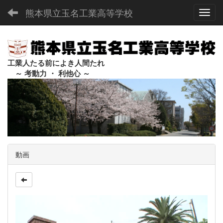
熊本県立玉名工業高等学校
Toggl
工業人たる前によき人間たれ
～ 考動力 ・ 利他心 ～
動画