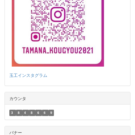
玉工インスタグラム
カウンタ
3
8
4
8
6
6
9
バナー