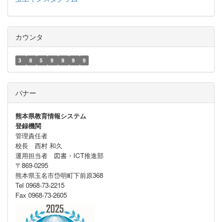
カウンタ
3
8
5
9
9
9
9
バナー
熊本県教育情報システム
登録機関
管理責任者
校長 西村 和久
運用担当者 図書・ICT推進部
〒869-0295
熊本県玉名市岱明町下前原368
Tel 0968-73-2215
Fax 0968-73-2605