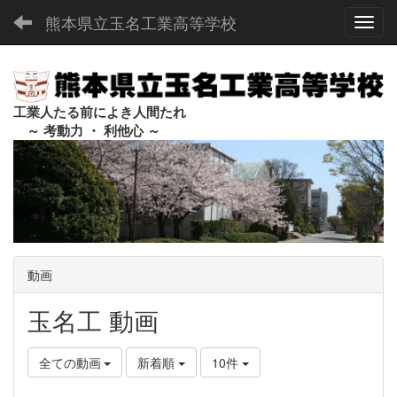
熊本県立玉名工業高等学校
Toggl
工業人たる前によき人間たれ
～ 考動力 ・ 利他心 ～
動画
玉名工 動画
全ての動画
新着順
10件