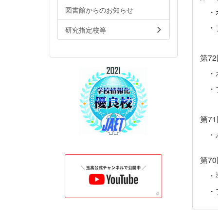
図書館からのお知らせ
・
・
研究指定校等
第72
・
・
第71
・
第70
・
・