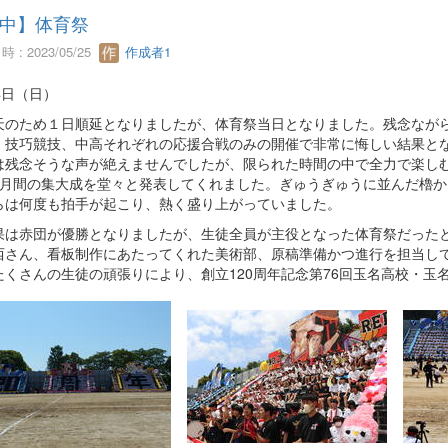
中】体育祭
 : 2023/05/25
作成者1
4日（日）
のため１日順延となりましたが、体育祭当日となりました。残念ながら
、技巧競技、中高それぞれの応援合戦のみの開催で非常に悔しい結果と
は残念そうな声が絶えませんでしたが、限られた時間の中で全力で楽し
ヶ月間の集大成を堂々と発表してくれました。ぎゅうぎゅうに並んだ櫓
らは何度も拍手が起こり、熱く盛り上がっていました。
は赤団が優勝となりましたが、生徒全員が主役となった体育祭だったと
西さん、看板制作にあたってくれた美術部、原稿準備かつ進行を担当し
たくさんの生徒の頑張りにより、創立120周年記念第76回玉名高校・