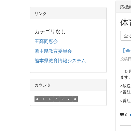
応援
リンク
体
カテゴリなし
全
玉高同窓会
【全
熊本県教育委員会
投稿日時
熊本県教育情報システム
５月
ます
カウンタ
○放
○番
3
4
6
7
9
7
8
○番
0