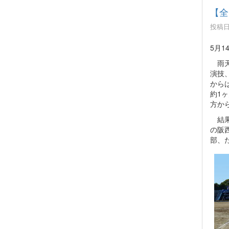
【全
投稿日時
5月1
雨天
演技
から
約1
方か
結果
の阪
部、