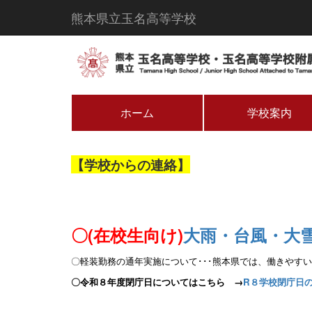
熊本県立玉名高等学校
ホーム
学校案内
【学校からの連絡】
〇(在校生向け)
大雨・台風・大
〇軽装勤務の通年実施について･･･熊本県
では、働きやすい
〇令和８年度閉庁日についてはこちら →
R８学校閉庁日