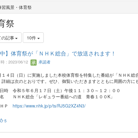
練習風景・体育祭
育祭
ての記事
10件
中】体育祭が「ＮＨＫ総合」で放送されます！
 : 2023/06/12
承認者
１４日（日）に実施しました本校体育祭を特集した番組が「ＮＨＫ総合
。詳細は次のとおりです。ぜひ、御覧いただきますとともに周囲の方に
送日時 令和５年６月１７日（土）午後１１：３０～１２：００
組名 ＮＨＫ総合「レギュラー番組への道 青春１００K」
組ＨＰ
https://www.nhk.jp/p/ts/RJ5G2XZ4N3/
5