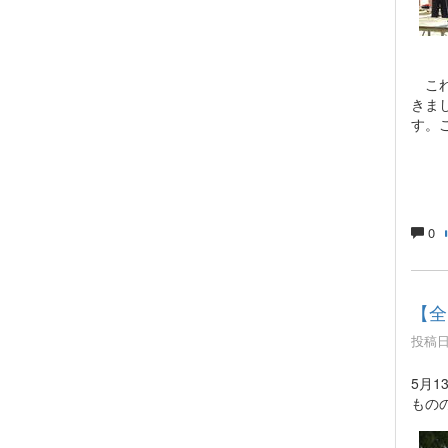
これ
きま
す。
0
【全
投稿日時
5月
もの