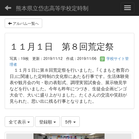
熊本県立岱志高等学校定時制
Toggl
アルバム一覧へ
１１月１日 第８回荒定祭
写真：19枚
更新：2019/11/12
作成：2019/11/06
学校サイト管
理者
１１月１日に第８回荒定祭を行いました。｢くまもと教育の
日｣に関連した定時制の文化祭にあたる行事です。生活体験発
表や観月会の句・歌の表彰式、調理実習試食会、展示物見学
などを行いました。今年も昨年につづき、生徒会企画ビンゴ
大会で、大いに盛り上がりました。たくさんの交流や笑顔が
見られた、思い出に残る行事となりました。
全て表示
登録順
5件