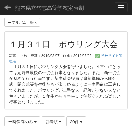
熊本県立岱志高等学校定時制
Toggl
アルバム一覧へ
１月３１日 ボウリング大会
写真：14枚
更新：2019/02/07
作成：2019/02/06
学校サイト管
理者
１月３１日にボウリング大会を行いました。４年生にとっ
ては定時制最後の生徒会行事となりました。また、新生徒会
が初めて行う行事です。新生徒会役員は事前準備から開会
式、閉会式等を生徒たちが楽しめるように一生懸命に工夫し
てくれました。ボウリングが上手な人、経験が少ない人など
色々いましたが、１年生から４年生まで笑顔あふれる楽しい
行事となりました。
一時保存のみ
新着順
20件