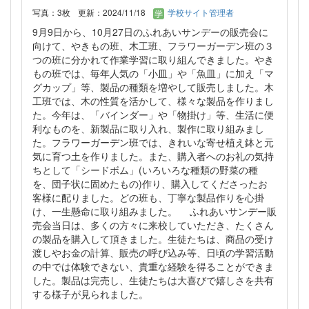
写真：3枚
更新：2024/11/18
学校サイト管理者
9月9日から、10月27日のふれあいサンデーの販売会に
向けて、やきもの班、木工班、フラワーガーデン班の３
つの班に分かれて作業学習に取り組んできました。やき
もの班では、毎年人気の「小皿」や「魚皿」に加え「マ
グカップ」等、製品の種類を増やして販売しました。木
工班では、木の性質を活かして、様々な製品を作りまし
た。今年は、「バインダー」や「物掛け」等、生活に便
利なものを、新製品に取り入れ、製作に取り組みまし
た。フラワーガーデン班では、きれいな寄せ植え鉢と元
気に育つ土を作りました。また、購入者へのお礼の気持
ちとして「シードボム」(いろいろな種類の野菜の種
を、団子状に固めたもの)作り、購入してくださったお
客様に配りました。どの班も、丁寧な製品作りを心掛
け、一生懸命に取り組みました。 ふれあいサンデー販
売会当日は、多くの方々に来校していただき、たくさん
の製品を購入して頂きました。生徒たちは、商品の受け
渡しやお金の計算、販売の呼び込み等、日頃の学習活動
の中では体験できない、貴重な経験を得ることができま
した。製品は完売し、生徒たちは大喜びで嬉しさを共有
する様子が見られました。