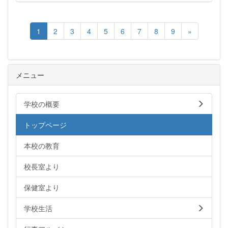
1
2
3
4
5
6
7
8
9
»
メニュー
学校の概要
トップページ
本校の教育
校長室より
保健室より
学校生活