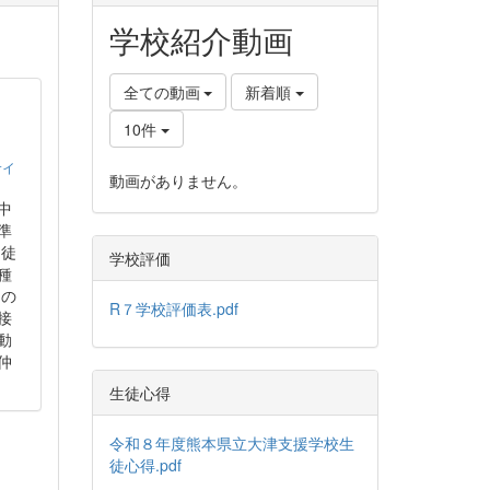
学校紹介動画
全ての動画
新着順
10件
サイ
動画がありません。
中
準
、徒
学校評価
種
々の
R７学校評価表.pdf
接
動
仲
生徒心得
令和８年度熊本県立大津支援学校生
徒心得.pdf