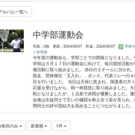
アルバム一覧へ
中学部運動会
写真：2枚
更新：2024/06/07
作成：2024/06/07
学校
ト管理者
今年度の運動会も、学部ごとでの開催となりました。
学部は５月１７日の運動会に向けて、毎日競技活動や
備活動に取り組みました。 赤白の２チームに分かれ
競走、団体種目「玉入れ」、ダンス、代表リレーの４
目を行いました。 当日は天候に恵まれ、保護者の方
応援を受けながら、精一杯競技に取り組みました。大
戦となりましたが、１点差で赤団が優勝しました。運
会後は生徒同士で互いの健闘を称え合う姿が見られ、
間同士の絆や団結力を高めることにつながりました。
時保存のみ
新着順
1件