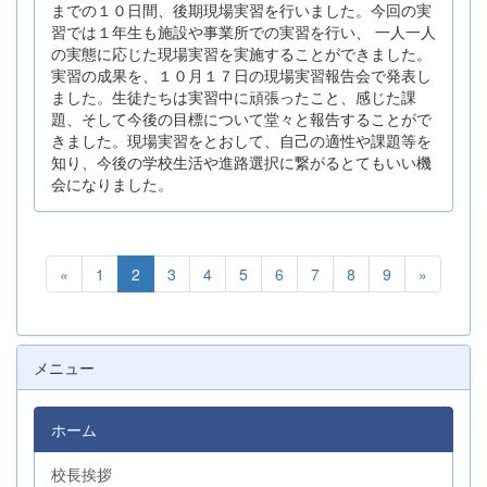
までの１０日間、後期現場実習を行いました。今回の実
習では１年生も施設や事業所での実習を行い、 一人一人
の実態に応じた現場実習を実施することができました。
実習の成果を、１０月１７日の現場実習報告会で発表し
ました。生徒たちは実習中に頑張ったこと、感じた課
題、そして今後の目標について堂々と報告することがで
きました。現場実習をとおして、自己の適性や課題等を
知り、今後の学校生活や進路選択に繋がるとてもいい機
会になりました。
«
1
2
3
4
5
6
7
8
9
»
メニュー
ホーム
校長挨拶