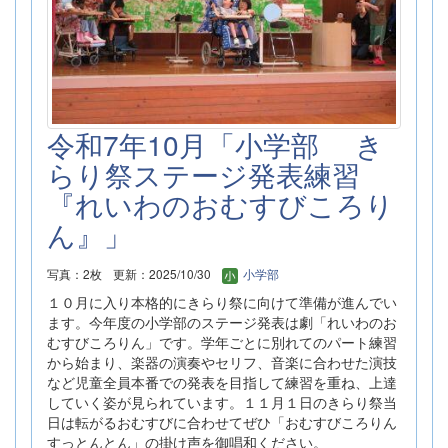
令和7年10月「小学部 き
らり祭ステージ発表練習
『れいわのおむすびころり
ん』」
写真：2枚
更新：2025/10/30
小学部
１０月に入り本格的にきらり祭に向けて準備が進んでい
ます。今年度の小学部のステージ発表は劇「れいわのお
むすびころりん」です。学年ごとに別れてのパート練習
から始まり、楽器の演奏やセリフ、音楽に合わせた演技
など児童全員本番での発表を目指して練習を重ね、上達
していく姿が見られています。１１月１日のきらり祭当
日は転がるおむすびに合わせてぜひ「おむすびころりん
すっとんとん」の掛け声を御唱和ください。