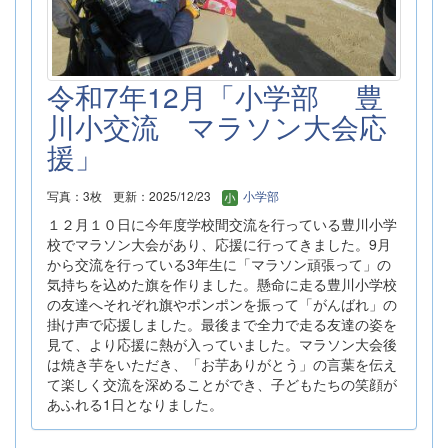
令和7年12月「小学部 豊
川小交流 マラソン大会応
援」
写真：3枚
更新：2025/12/23
小学部
１２月１０日に今年度学校間交流を行っている豊川小学
校でマラソン大会があり、応援に行ってきました。9月
から交流を行っている3年生に「マラソン頑張って」の
気持ちを込めた旗を作りました。懸命に走る豊川小学校
の友達へそれぞれ旗やポンポンを振って「がんばれ」の
掛け声で応援しました。最後まで全力で走る友達の姿を
見て、より応援に熱が入っていました。マラソン大会後
は焼き芋をいただき、「お芋ありがとう」の言葉を伝え
て楽しく交流を深めることができ、子どもたちの笑顔が
あふれる1日となりました。