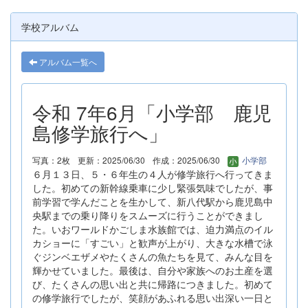
学校アルバム
アルバム一覧へ
令和 7年6月「小学部 鹿児
島修学旅行へ」
写真：2枚
更新：2025/06/30
作成：2025/06/30
小学部
６月１３日、５・６年生の４人が修学旅行へ行ってきま
した。初めての新幹線乗車に少し緊張気味でしたが、事
前学習で学んだことを生かして、新八代駅から鹿児島中
央駅までの乗り降りをスムーズに行うことができまし
た。いおワールドかごしま水族館では、迫力満点のイル
カショーに「すごい」と歓声が上がり、大きな水槽で泳
ぐジンベエザメやたくさんの魚たちを見て、みんな目を
輝かせていました。最後は、自分や家族へのお土産を選
び、たくさんの思い出と共に帰路につきました。初めて
の修学旅行でしたが、笑顔があふれる思い出深い一日と