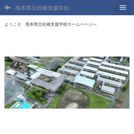
熊本県立松橋支援学校
Toggl
ようこそ 熊本県立松橋支援学校ホームページへ
p
n
r
e
e
x
v
t
i
o
u
s