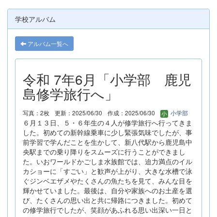
学校アルバム
アルバム一覧へ
令和 7年6月「小学部 鹿児
島修学旅行へ」
写真：2枚
更新：2025/06/30
作成：2025/06/30
小学部
６月１３日、５・６年生の４人が修学旅行へ行ってきま
した。初めての新幹線乗車に少し緊張気味でしたが、事
前学習で学んだことを生かして、新八代駅から鹿児島中
央駅までの乗り降りをスムーズに行うことができまし
た。いおワールドかごしま水族館では、迫力満点のイル
カショーに「すごい」と歓声が上がり、大きな水槽で泳
ぐジンベエザメやたくさんの魚たちを見て、みんな目を
輝かせていました。最後は、自分や家族へのお土産を選
び、たくさんの思い出と共に帰路につきました。初めて
の修学旅行でしたが、笑顔があふれる思い出深い一日と