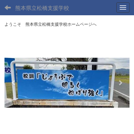
熊本県立松橋支援学校
Toggl
ようこそ 熊本県立松橋支援学校ホームページへ
p
n
r
e
e
x
v
t
i
o
u
s