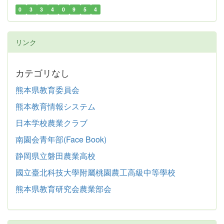
0
3
3
4
0
9
5
4
リンク
カテゴリなし
熊本県教育委員会
熊本教育情報システム
日本学校農業クラブ
南園会青年部(Face Book)
静岡県立磐田農業高校
國立臺北科技大學附屬桃園農工高級中等學校
熊本県教育研究会農業部会