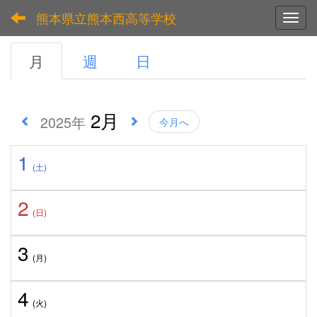
熊本県立熊本西高等学校
Toggl
月
週
日
2月
2025年
今月へ
1
(土)
2
(日)
3
(月)
4
(火)