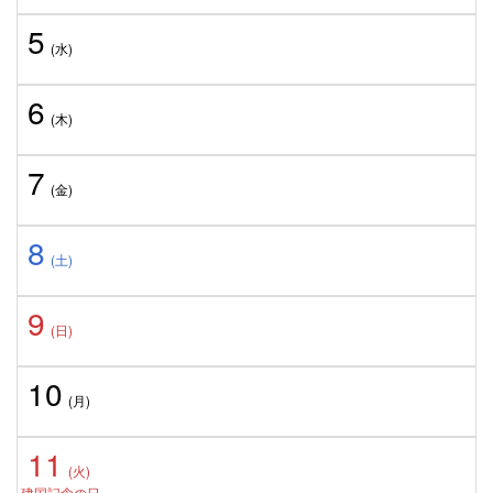
5
(水)
6
(木)
7
(金)
8
(土)
9
(日)
10
(月)
11
(火)
建国記念の日