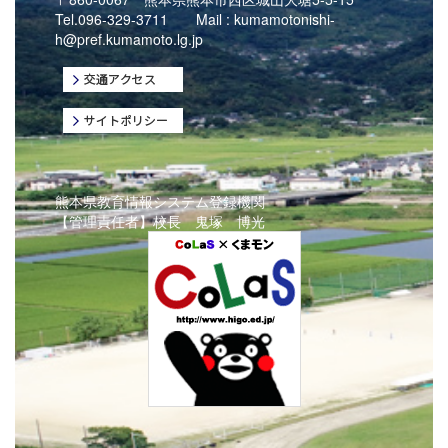
Tel.096-329-3711 Mail :
kumamotonishi-
h@pref.kumamoto.lg.jp
熊本県教育情報システム登録機関
【管理責任者】校長 鬼塚 博光