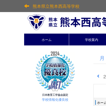
熊本県立熊本西高等学校
ホーム
学校案内
月
日本教育工学協会認定
学校情報化優良校
ホー