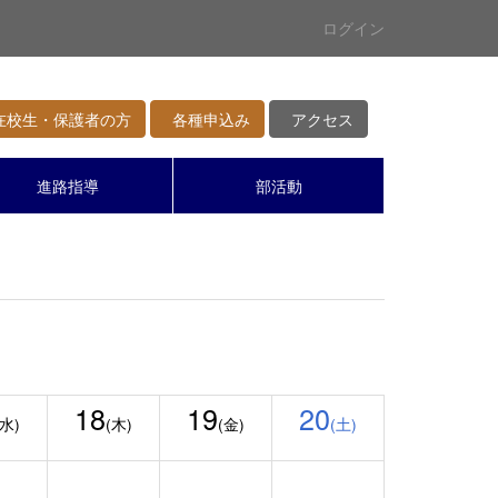
ログイン
校生・保護者の方
各種申込み
アクセス
進路指導
部活動
18
19
20
(水)
(木)
(金)
(土)