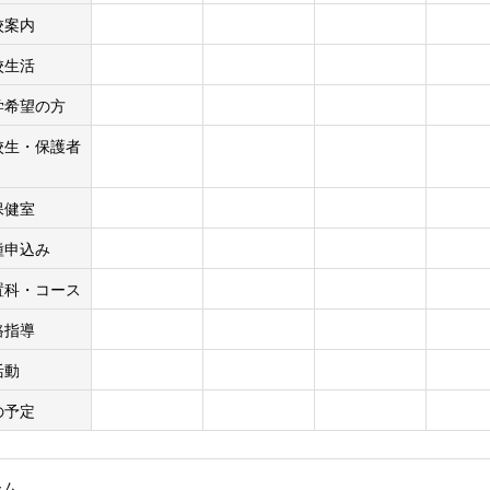
案内
生活
希望の方
生・保護者
健室
申込み
科・コース
指導
動
の予定
ーム