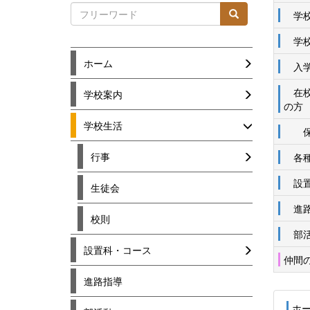
学校
学校
ホーム
入学
在校
学校案内
の方
学校生活
保
行事
各種
設置
生徒会
進路
校則
部活
設置科・コース
仲間
進路指導
ホ