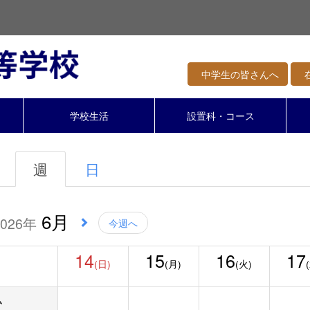
中学生の皆さんへ
在
学校生活
設置科・コース
週
日
6月
2026年
今週へ
14
15
16
17
(日)
(月)
(火)
ム