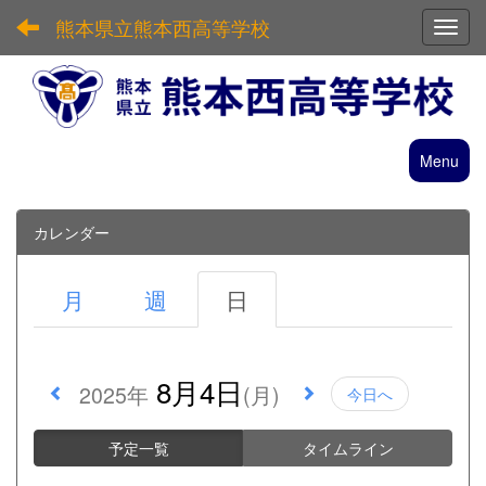
熊本県立熊本西高等学校
Toggl
Menu
カレンダー
月
週
日
8月4日
2025年
(月)
今日へ
予定一覧
タイムライン