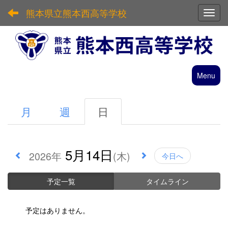
熊本県立熊本西高等学校
Toggl
Menu
月
週
日
5月14日
2026年
(木)
今日へ
予定一覧
タイムライン
予定はありません。